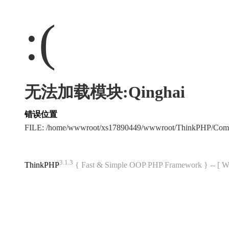
:(
无法加载模块:Qinghai
错误位置
FILE: /home/wwwroot/xs17890449/wwwroot/ThinkPHP/Com
3.1.3
ThinkPHP
{ Fast & Simple OOP PHP Framework } -- 