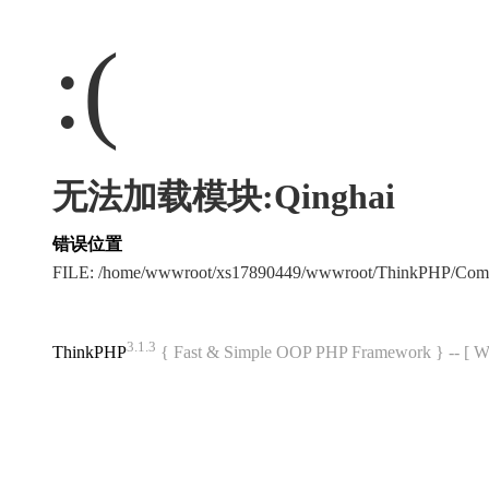
:(
无法加载模块:Qinghai
错误位置
FILE: /home/wwwroot/xs17890449/wwwroot/ThinkPHP/Com
3.1.3
ThinkPHP
{ Fast & Simple OOP PHP Framework } -- 