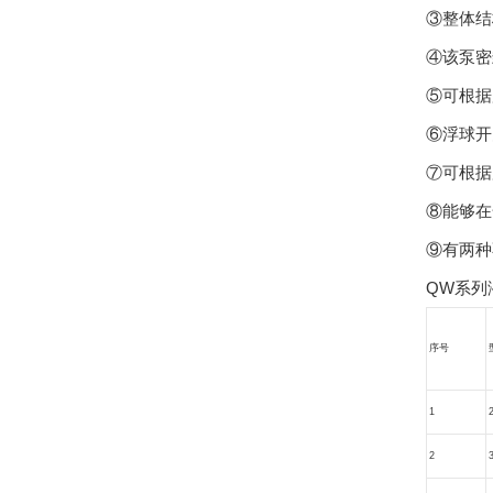
③整体结
④该泵密
⑤可根据
⑥浮球开
⑦可根据
⑧能够在
⑨有两种
QW系列
序号
1
2