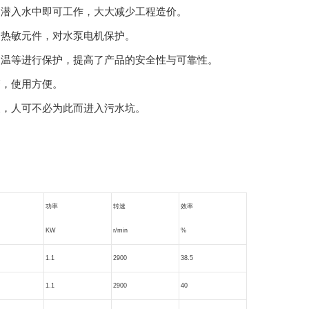
，潜入水中即可工作，大大减少工程造价。
了热敏元件，对水泵电机保护。
超温等进行保护，提高了产品的安全性与可靠性。
管，使用方便。
便，人可不必为此而进入污水坑。
。
功率
转速
效率
KW
r/min
%
1.1
2900
38.5
1.1
2900
40