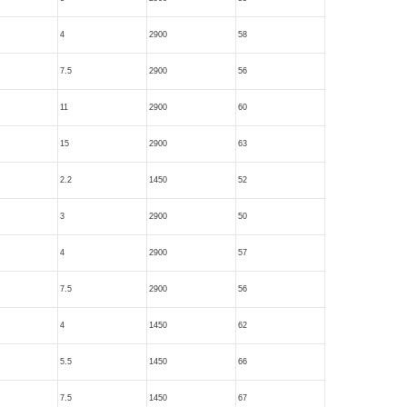
4
2900
58
7.5
2900
56
11
2900
60
15
2900
63
2.2
1450
52
3
2900
50
4
2900
57
7.5
2900
56
4
1450
62
5.5
1450
66
7.5
1450
67