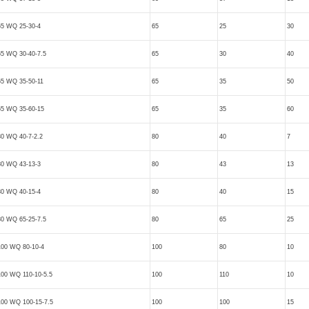
65 WQ 25-30-4
65
25
30
65 WQ 30-40-7.5
65
30
40
65 WQ 35-50-11
65
35
50
65 WQ 35-60-15
65
35
60
80 WQ 40-7-2.2
80
40
7
80 WQ 43-13-3
80
43
13
80 WQ 40-15-4
80
40
15
80 WQ 65-25-7.5
80
65
25
100 WQ 80-10-4
100
80
10
100 WQ 110-10-5.5
100
110
10
100 WQ 100-15-7.5
100
100
15