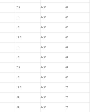
7.5
1450
68
11
1450
65
15
1450
66
18.5
1450
65
11
1450
62
15
1450
63
7.5
1450
63
15
1450
65
18.5
1450
75
22
1450
76
22
1450
75