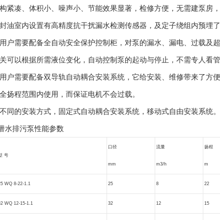
构紧凑、体积小、噪声小、节能效果显著，检修方便，无需建泵房
封油室内设置有高精度抗干扰漏水检测传感器，及定子绕组内预埋
用户需要配备全自动安全保护控制柜，对泵的漏水、漏电、过载及
关可以根据所需液位变化，自动控制泵的起动与停止，不需专人看
用户需要配备双导轨自动耦合安装系统，它给安装、维修带来了方
全扬程范围内使用，而保证电机不会过载。
不同的安装方式，固定式自动耦合安装系统，移动式自由安装系统
潜水排污泵性能参数
口径
流量
扬程
型 号
mm
m3/h
m
25 WQ 8-22-1.1
25
8
22
32 WQ 12-15-1.1
32
12
15