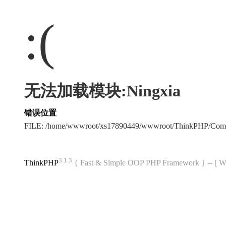
:(
无法加载模块:Ningxia
错误位置
FILE: /home/wwwroot/xs17890449/wwwroot/ThinkPHP/Com
3.1.3
ThinkPHP
{ Fast & Simple OOP PHP Framework } -- 