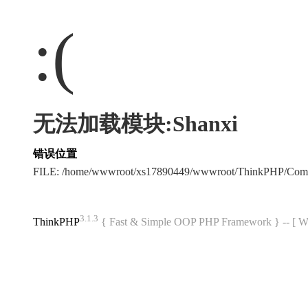
:(
无法加载模块:Shanxi
错误位置
FILE: /home/wwwroot/xs17890449/wwwroot/ThinkPHP/Com
3.1.3
ThinkPHP
{ Fast & Simple OOP PHP Framework } -- 