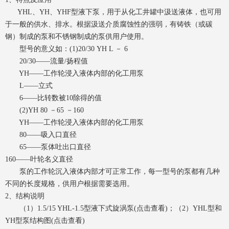
YHL、YH、YHF型液下泵，用于从化工井罐中汲送液体，也可用
于一般的供水、排水。根据汲送介质腐蚀性的强弱，有铸铁（或碳
钢）制成的泵和不锈钢制成的泵供用户使用。
型号的意义如：(1)20/30 YH L － 6
20/30——流量/扬程值
YH——工作轮浸入液体内部的化工用泵
L——立式
6——比转数被10除得的值
(2)YH 80 －65 －160
YH——工作轮浸入液体内部的化工用泵
80——吸入口直径
65——泵体吐出口直径
160——叶轮名义直径
泵的工作轮沉入液体内部才可正常工作，每一型号的泵都有几种
不同的长度规格，供用户根据需要选用。
2、结构说明
（1）1.5/15 YHL-1.5型液下式旋涡泵(点击查看)；（2）YHL型和
YH型泵结构图(点击查看)