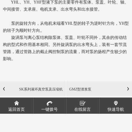
YHL、YH、YHF型液下泵的主要零件有泵体、泵盖、叶轮、轴、
中间接管、支承座、电机支承、出水弯头和出水接管。
泵的旋转方向，从电机末端看YHL型的转子为逆时针方向，YH型
的转子为顺时针方向。
旋涡泵与离心泵结构除泵体、泵盖、叶轮不同外，其余的传动结
构的型式和作用基本相同。另外旋涡泵的出水弯头上，装有一套节流
管路，通过管路上的截止阀控制泵的流量，而对泵的扬程产生较少的
影响。
SK系列液环真空泵及压缩机
GMZ型渣浆泵
返回首页
一键拨号
在线留言
快速导航