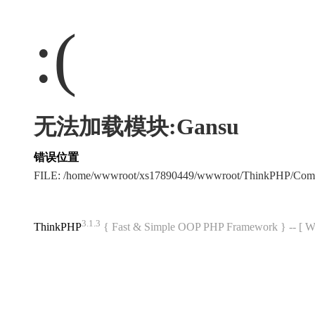
:(
无法加载模块:Gansu
错误位置
FILE: /home/wwwroot/xs17890449/wwwroot/ThinkPHP/Com
3.1.3
ThinkPHP
{ Fast & Simple OOP PHP Framework } -- 