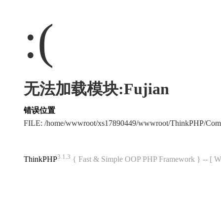
:(
无法加载模块:Fujian
错误位置
FILE: /home/wwwroot/xs17890449/wwwroot/ThinkPHP/Com
3.1.3
ThinkPHP
{ Fast & Simple OOP PHP Framework } -- 